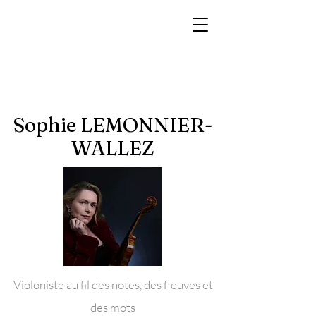
Sophie LEMONNIER-
WALLEZ
Violoniste au fil des notes, des fleuves et
des mots